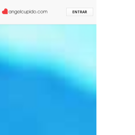
ENTRAR