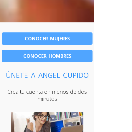
CONOCER MUJERES
CONOCER HOMBRES
ÚNETE A ANGEL CUPIDO
Crea tu cuenta en menos de dos
minutos