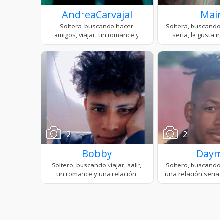
AndreaCarvajal
Mai
2
2
Bobby
Daym