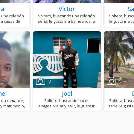
ra
Víctor
S
2
2
el
Joel