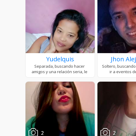
Yudelquis
Jhon Ale
2
2