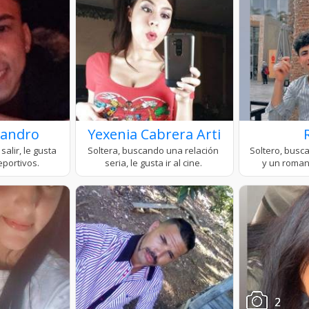
jandro
Yexenia Cabrera Arti
2