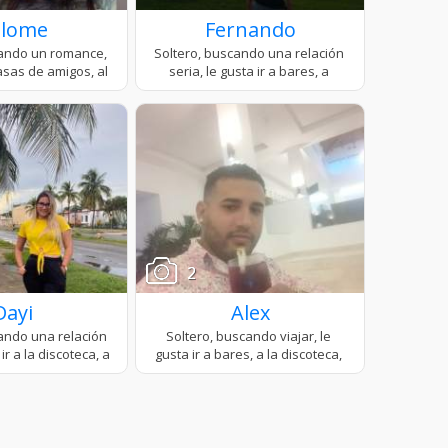
alome
Fernando
2
Dayi
Alex