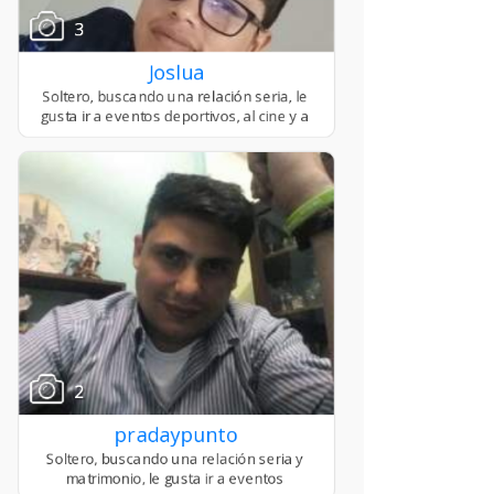
3
Joslua
2
pradaypunto