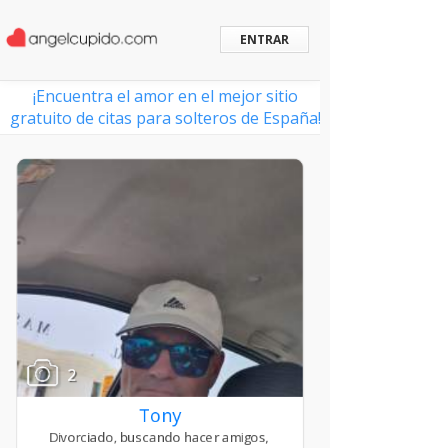
ENTRAR
¡Encuentra el amor en el mejor sitio
gratuito de citas para solteros de España!
2
Tony